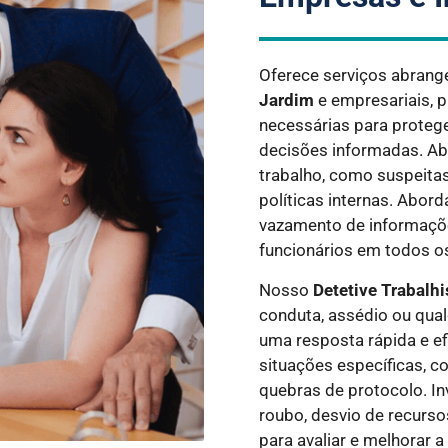
Oferece serviços abrang
Jardim
e empresariais, 
necessárias para protege
decisões informadas. A
trabalho, como suspeita
políticas internas. Abor
vazamento de informaçõe
funcionários em todos os
Nosso
Detetive Trabalh
conduta, assédio ou qual
uma resposta rápida e e
situações específicas, c
quebras de protocolo. In
roubo, desvio de recurso
para avaliar e melhorar a