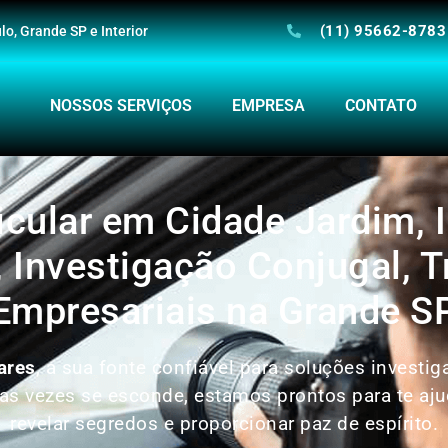
(11) 95662-8783
o, Grande SP e Interior
NOSSOS SERVIÇOS
EMPRESA
CONTATO
ticular em Cidade Jardim, 
, Investigação Conjugal, T
Empresariais na Grande S
ares
, a sua fonte confiável para soluções investi
 vezes se esconde, estamos prontos para te ajud
revelar segredos e proporcionar paz de espírito.