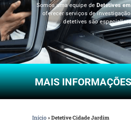
Somos uma equipe de
Detetives em
oferecer serviços de investigaçã
detetives são especialist
MAIS INFORMAÇÕES 
Início
»
Detetive Cidade Jardim