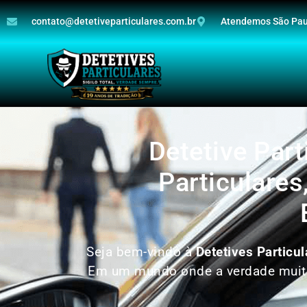
contato@detetiveparticulares.com.br
Atendemos São Paul
Detetive Par
Particulares
Seja bem-vindo à
Detetives Particul
Em um mundo onde a verdade muitas