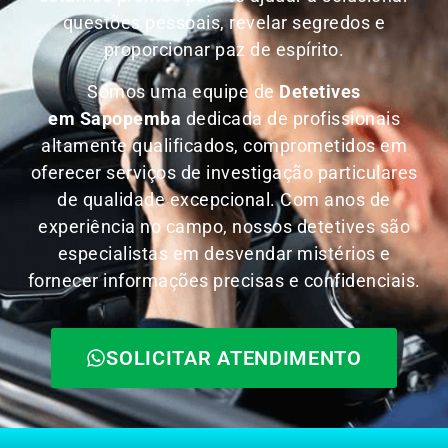
questões pessoais, revelar segredos e
proporcionar paz de espírito.
Somos uma equipe de
Detetives
em Sapopemba
dedicada de profissionais
altamente qualificados, comprometidos em
oferecer serviços de investigação particulares
de qualidade excepcional. Com anos de
experiência no campo, nossos detetives são
especialistas em desvendar mistérios e
fornecer informações precisas e confidenciais.
SOLICITAR ATENDIMENTO