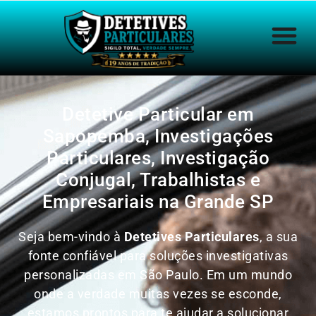
Detetive Particular em
Sapopemba, Investigações
Particulares, Investigação
Conjugal, Trabalhistas e
Empresariais na Grande SP
Seja bem-vindo à
Detetives Particulares
, a sua
fonte confiável para soluções investigativas
personalizadas em São Paulo. Em um mundo
onde a verdade muitas vezes se esconde,
estamos prontos para te ajudar a solucionar