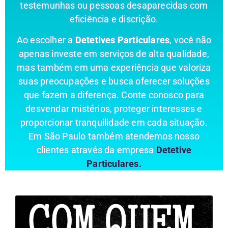
testemunhas ou pessoas desaparecidas com
eficiência e discrição.
Ao escolher a
Detetives Particulares
, você não
apenas investe em serviços de alta qualidade,
mas também em uma experiência que valoriza
suas preocupações e busca oferecer soluções
que fazem a diferença. Conte conosco para
desvendar mistérios, proteger interesses e
proporcionar tranquilidade em cada situação.
Em São Paulo também atendemos nosso
clientes através da empresa
Detetive
Particulares.