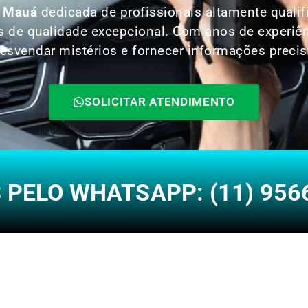
m Mauá
dedicada de profissionais altamente quali
res de qualidade excepcional. Com anos de experiê
esvendar mistérios e fornecer informações precis
SOLICITAR ATENDIMENTO
PELO WHATSAPP: (11) 956