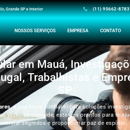
(11) 95662-8783
o, Grande SP e Interior
NOSSOS SERVIÇOS
EMPRESA
CONTATO
ular em Mauá, Investigaçõ
ugal, Trabalhistas e Empr
SP
ares
, a sua fonte confiável para soluções investi
 vezes se esconde, estamos prontos para te ajud
revelar segredos e proporcionar paz de espírito.