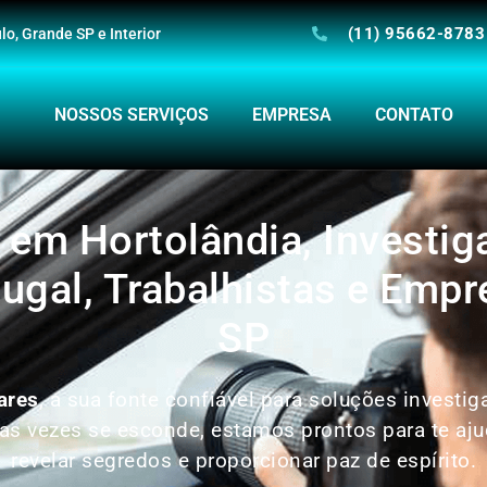
(11) 95662-8783
o, Grande SP e Interior
NOSSOS SERVIÇOS
EMPRESA
CONTATO
r em Hortolândia, Investig
ugal, Trabalhistas e Empr
SP
ares
, a sua fonte confiável para soluções investi
 vezes se esconde, estamos prontos para te ajud
revelar segredos e proporcionar paz de espírito.