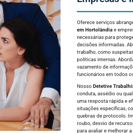
Oferece serviços abrang
em
Hortolândia
e empres
necessárias para protege
decisões informadas. A
trabalho, como suspeita
políticas internas. Abor
vazamento de informaçõe
funcionários em todos os
Nosso
Detetive Trabalh
conduta, assédio ou qual
uma resposta rápida e e
situações específicas, c
quebras de protocolo. In
roubo, desvio de recurso
para avaliar e melhorar a