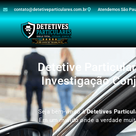
contato@detetiveparticulares.com.br
Atendemos São Paul
Detetive Particula
Investigação Conj
Seja bem-vindo à
Detetives Particul
Em um mundo onde a verdade muitas