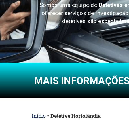
Somos uma equipe de
Detetives e
oferecer serviços de investigaçã
detetives são especialist
MAIS INFORMAÇÕES 
Início
»
Detetive Hortolândia