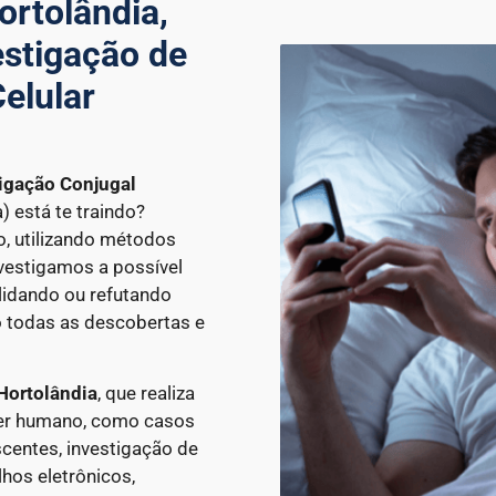
ortolândia,
estigação de
elular
igação Conjugal
) está te traindo?
o, utilizando métodos
Investigamos a possível
lidando ou refutando
 todas as descobertas e
Hortolândia
, que realiza
ter humano, como casos
scentes, investigação de
lhos eletrônicos,