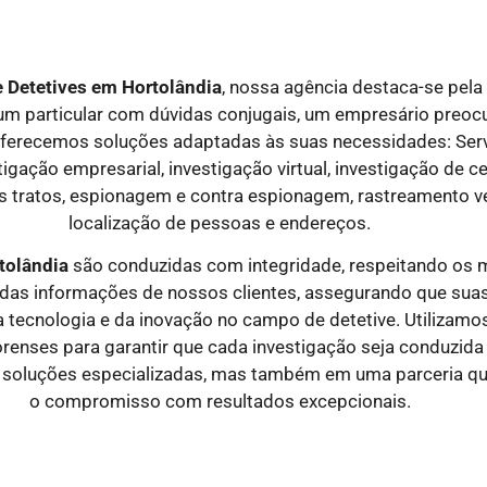
e Detetives em
Hortolândia
, nossa agência destaca-se pela 
 um particular com dúvidas conjugais, um empresário preo
ferecemos soluções adaptadas às suas necessidades: Serviç
tigação empresarial, investigação virtual, investigação de c
s tratos, espionagem e contra espionagem, rastreamento ve
localização de pessoas e endereços.
rtolândia
são conduzidas com integridade, respeitando os m
de das informações de nossos clientes, assegurando que s
 tecnologia e da inovação no campo de detetive. Utilizam
orenses para garantir que cada investigação seja conduzida 
 soluções especializadas, mas também em uma parceria que 
o compromisso com resultados excepcionais.