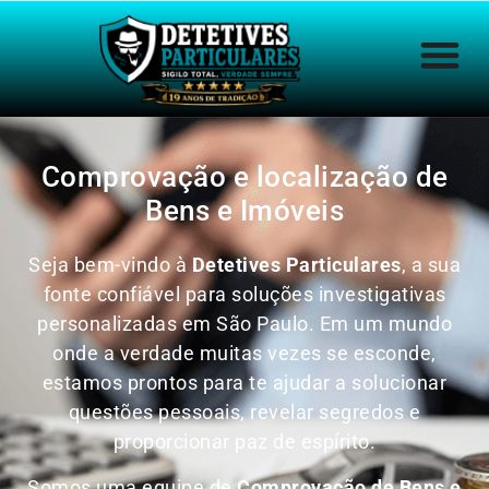
Comprovação e localização de
Bens e Imóveis
Seja bem-vindo à
Detetives Particulares
, a sua
fonte confiável para soluções investigativas
personalizadas em São Paulo. Em um mundo
onde a verdade muitas vezes se esconde,
estamos prontos para te ajudar a solucionar
questões pessoais, revelar segredos e
proporcionar paz de espírito.
Somos uma equipe de
Comprovação de Bens e