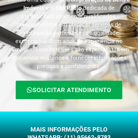
Imóveis em São Paulo
dedicada de
profissionais altamente qualificados,
comprometidos em oferecer serviços de
investigação particulares de qualidade
excepcional. Com anos de experiência no
campo, nossos detetives são especialistas em
desvendar mistérios e fornecer informações
precisas e confidenciais.
SOLICITAR ATENDIMENTO
MAIS INFORMAÇÕES PELO
WHATSAPP: (11) 95662-8783