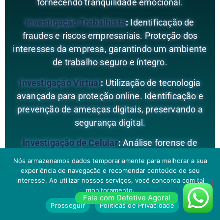
fornecendo tranquilidade emocional.
Investigação Trabalhista
:
Identificação de
fraudes e riscos empresariais. Proteção dos
interesses da empresa, garantindo um ambiente
de trabalho seguro e íntegro.
Investigação Virtual
:
Utilização de tecnologia
avançada para proteção online. Identificação e
prevenção de ameaças digitais, preservando a
segurança digital.
Investigação de Celular
:
Análise forense de
dispositivos móveis. Recuperação de
Nós armazenamos dados temporariamente para melhorar a sua
informações cruciais, proporcionando clareza
experiência de navegação e recomendar conteúdo de seu
interesse. Ao utilizar nossos serviços, você concorda com tal
em situações complexas.
monitoramento.
Fale com Detetive Agora!
Investigação Adolescente
:
Abordagem sensível
Prosseguir
Políticas de Privacidade
para lidar com questões juvenis. Apoio aos pais