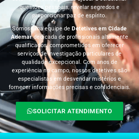
questões pessoais, revelar segredos e
proporcionar paz de espírito.
Somos uma equipe de
Detetives em Cidade
Ademar
dedicada de profissionais altamente
qualificados, comprometidos em oferecer
serviços de investigação particulares de
qualidade excepcional. Com anos de
experiência no campo, nossos detetives são
especialistas em desvendar mistérios e
fornecer informações precisas e confidenciais.
SOLICITAR ATENDIMENTO