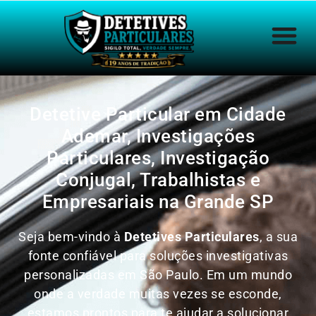
Detetive Particular em Cidade
Ademar, Investigações
Particulares, Investigação
Conjugal, Trabalhistas e
Empresariais na Grande SP
Seja bem-vindo à
Detetives Particulares
, a sua
fonte confiável para soluções investigativas
personalizadas em São Paulo. Em um mundo
onde a verdade muitas vezes se esconde,
estamos prontos para te ajudar a solucionar