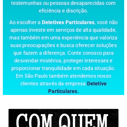
testemunhas ou pessoas desaparecidas com
eficiência e discrição.
Ao escolher a
Detetives Particulares
, você não
apenas investe em serviços de alta qualidade,
mas também em uma experiência que valoriza
suas preocupações e busca oferecer soluções
que fazem a diferença. Conte conosco para
desvendar mistérios, proteger interesses e
proporcionar tranquilidade em cada situação.
Em São Paulo também atendemos nosso
clientes através da empresa
Detetive
Particulares.