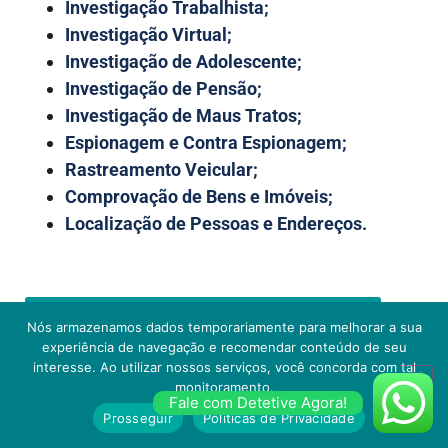
Investigação Trabalhista;
Investigação Virtual;
Investigação de Adolescente;
Investigação de Pensão;
Investigação de Maus Tratos;
Espionagem e Contra Espionagem;
Rastreamento Veicular;
Comprovação de Bens e Imóveis;
Localização de Pessoas e Endereços.
Nós armazenamos dados temporariamente para melhorar a sua
SOLICITAR ATENDIMENTO
experiência de navegação e recomendar conteúdo de seu
interesse. Ao utilizar nossos serviços, você concorda com tal
monitoramento.
Fale com Detetive Agora!
Prosseguir
Políticas de Privacidade