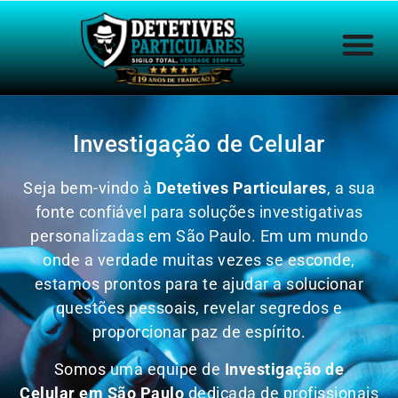
Investigação de Celular
Seja bem-vindo à
Detetives Particulares
, a sua
fonte confiável para soluções investigativas
personalizadas em São Paulo. Em um mundo
onde a verdade muitas vezes se esconde,
estamos prontos para te ajudar a solucionar
questões pessoais, revelar segredos e
proporcionar paz de espírito.
Somos uma equipe de
Investigação de
Celular em São Paulo
dedicada de profissionais