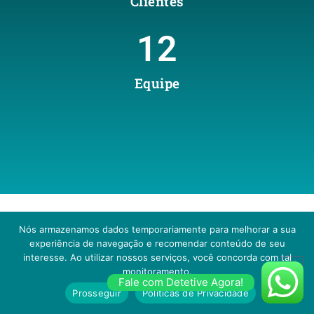
Clientes
12
Equipe
Nós armazenamos dados temporariamente para melhorar a sua
SERVIÇOS DE DETETIVE PARTICULAR EM SÃO
experiência de navegação e recomendar conteúdo de seu
PAULO E ESCRITÓRIO DE DETETIVES NA
interesse. Ao utilizar nossos serviços, você concorda com tal
monitoramento.
GRANDE SP
Fale com Detetive Agora!
Prosseguir
Políticas de Privacidade
Conheça todos nossos