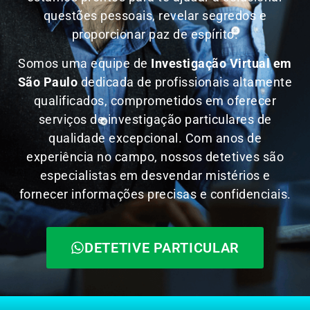
questões pessoais, revelar segredos e
proporcionar paz de espírito.
Somos uma equipe de
Investigação Virtual em
São Paulo
dedicada de profissionais altamente
qualificados, comprometidos em oferecer
serviços de investigação particulares de
qualidade excepcional. Com anos de
experiência no campo, nossos detetives são
especialistas em desvendar mistérios e
fornecer informações precisas e confidenciais.
DETETIVE PARTICULAR