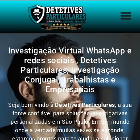
Investigação Virtual WhatsApp e
redes sociais , Detetives
Particulares, Investigação
Conjugal, Trabalhistas e
Empresariais
Seja bem-vindo à
Detetives Particulares
, a sua
fonte confiável para soluções investigativas
personalizadas em São Paulo. Em um mundo
onde a verdade muitas vezes se esconde,
estamos prontos para te ajudar a solucionar