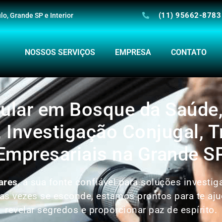
(11) 95662-8783
o, Grande SP e Interior
NOSSOS SERVIÇOS
EMPRESA
CONTATO
cular em Bosque da Saúde
, Investigação Conjugal, T
Empresariais na Grande S
ares
, a sua fonte confiável para soluções investi
 vezes se esconde, estamos prontos para te ajud
revelar segredos e proporcionar paz de espírito.